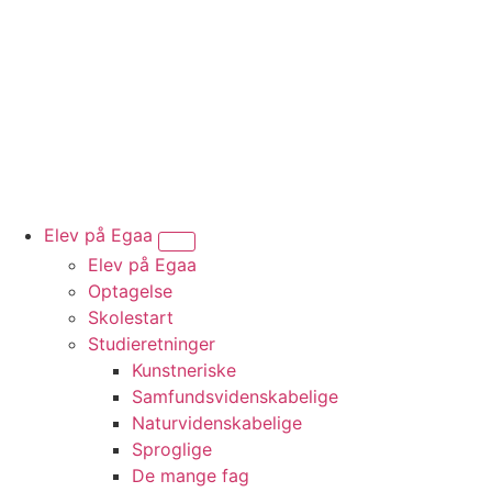
Elev på Egaa
Vis undermenu for “Elev på Egaa”
Elev på Egaa
Optagelse
Skolestart
Studieretninger
Kunstneriske
Samfundsvidenskabelige
Naturvidenskabelige
Sproglige
De mange fag