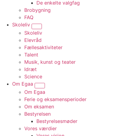
De enkelte valgfag
Brobygning
FAQ
Skoleliv
Vis undermenu for “Skoleliv”
Skoleliv
Elevråd
Fællesaktiviteter
Talent
Musik, kunst og teater
Idræt
Science
Om Egaa
Vis undermenu for “Om Egaa”
Om Egaa
Ferie og eksamensperioder
Om eksamen
Bestyrelsen
Bestyrelsesmøder
Vores værdier
Vores vision