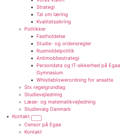
Strategi
Tal om læring
Kvalitetssikring
Politikker
Fastholdelse
Studie- og ordensregler
Rusmiddelpolitik
Antimobbestrategi
Persondata og IT-sikkerhed på Egaa
Gymnasium
Whistle­blowerordning for ansatte
Stx regelgrundlag
Studievejledning
Læse- og matematikvejledning
Studievalg Danmark
Kontakt
Vis undermenu for “Kontakt”
Censor på Egaa
Kontakt