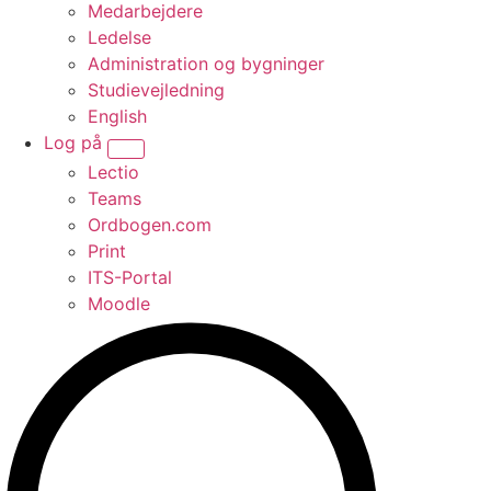
Medarbejdere
Ledelse
Administration og bygninger
Studievejledning
English
Log på
Vis undermenu for “Log på”
Lectio
Teams
Ordbogen.com
Print
ITS-Portal
Moodle
Søg