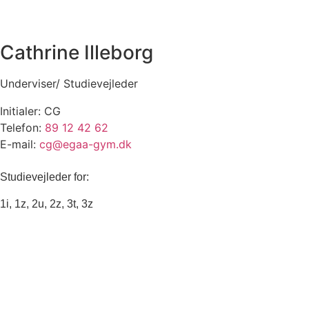
Cathrine Illeborg
Underviser/ Studievejleder
Initialer: CG
Telefon:
89 12 42 62
E-mail:
cg@egaa-gym.dk
Studievejleder for:
1i, 1z, 2u, 2z, 3t, 3z