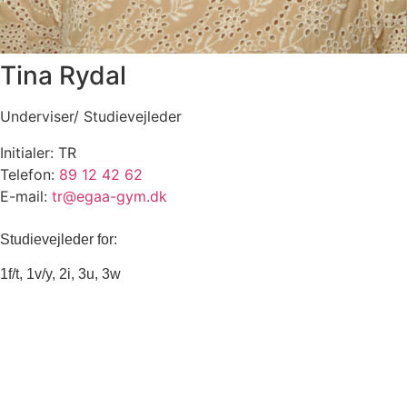
Tina Rydal
Underviser/ Studievejleder
Initialer: TR
Telefon:
89 12 42 62
E-mail:
tr@egaa-gym.dk
Studievejleder for:
1f/t, 1v/y, 2i, 3u, 3w