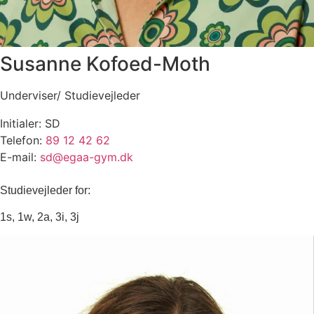
Susanne Kofoed-Moth
Underviser/ Studievejleder
Initialer: SD
Telefon:
89 12 42 62
E-mail:
sd@egaa-gym.dk
Studievejleder for:
1s, 1w, 2a, 3i, 3j