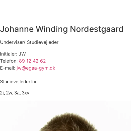
Johanne Winding Nordest­gaard
Underviser/ Studievejleder
Initialer: JW
Telefon:
89 12 42 62
E-mail:
jw@egaa-gym.dk
Studievejleder for:
2j, 2w, 3a, 3xy