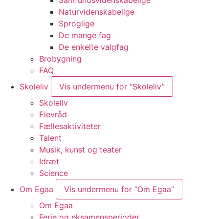
Naturvidenskabelige
Sproglige
De mange fag
De enkelte valgfag
Brobygning
FAQ
Skoleliv
Vis undermenu for “Skoleliv”
Skoleliv
Elevråd
Fællesaktiviteter
Talent
Musik, kunst og teater
Idræt
Science
Om Egaa
Vis undermenu for “Om Egaa”
Om Egaa
Ferie og eksamensperioder