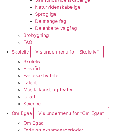
Naturvidenskabelige
Sproglige
De mange fag
De enkelte valgfag
Brobygning
FAQ
Skoleliv
Vis undermenu for “Skoleliv”
Skoleliv
Elevråd
Fællesaktiviteter
Talent
Musik, kunst og teater
Idræt
Science
Om Egaa
Vis undermenu for “Om Egaa”
Om Egaa
Ferie og eksamensperioder