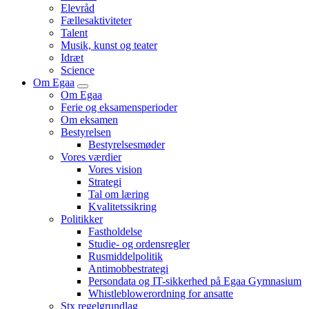
undermenu
Elevråd
for
Fællesaktiviteter
“Skoleliv”
Talent
Musik, kunst og teater
Idræt
Science
Om Egaa
Vis
Om Egaa
undermenu
Ferie og eksamensperioder
for
Om eksamen
“Om
Bestyrelsen
Egaa”
Bestyrelsesmøder
Vores værdier
Vores vision
Strategi
Tal om læring
Kvalitetssikring
Politikker
Fastholdelse
Studie- og ordensregler
Rusmiddelpolitik
Antimobbestrategi
Persondata og IT-sikkerhed på Egaa Gymnasium
Whistle­blowerordning for ansatte
Stx regelgrundlag