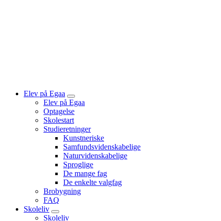
Elev på Egaa
Vis
Elev på Egaa
undermenu
Optagelse
for
Skolestart
“Elev
Studieretninger
på
Egaa”
Kunstneriske
Samfundsvidenskabelige
Naturvidenskabelige
Sproglige
De mange fag
De enkelte valgfag
Brobygning
FAQ
Skoleliv
Vis
Skoleliv