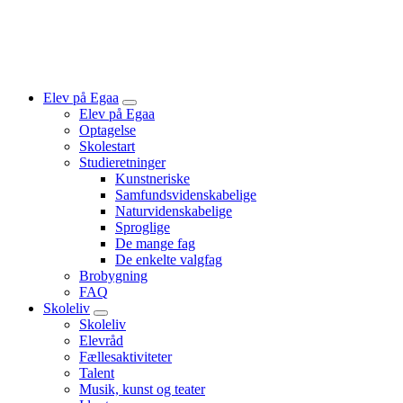
Elev på Egaa
Vis
Elev på Egaa
undermenu
Optagelse
for
Skolestart
“Elev
Studieretninger
på
Egaa”
Kunstneriske
Samfundsvidenskabelige
Naturvidenskabelige
Sproglige
De mange fag
De enkelte valgfag
Brobygning
FAQ
Skoleliv
Vis
Skoleliv
undermenu
Elevråd
for
Fællesaktiviteter
“Skoleliv”
Talent
Musik, kunst og teater