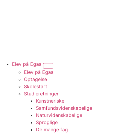
Elev på Egaa
Vis undermenu for “Elev på Egaa”
Elev på Egaa
Optagelse
Skolestart
Studieretninger
Kunstneriske
Samfundsvidenskabelige
Naturvidenskabelige
Sproglige
De mange fag