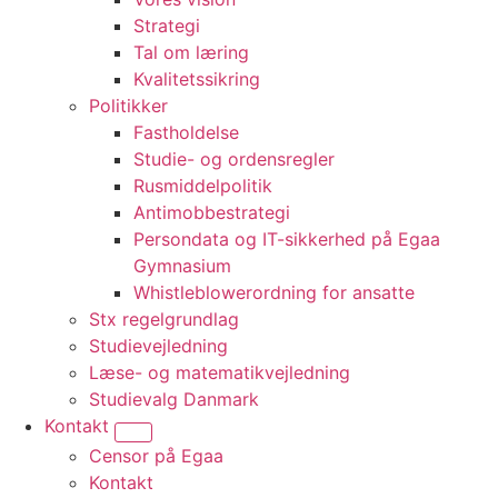
Strategi
Tal om læring
Kvalitetssikring
Politikker
Fastholdelse
Studie- og ordensregler
Rusmiddelpolitik
Antimobbestrategi
Persondata og IT-sikkerhed på Egaa
Gymnasium
Whistle­blowerordning for ansatte
Stx regelgrundlag
Studievejledning
Læse- og matematikvejledning
Studievalg Danmark
Kontakt
Vis undermenu for “Kontakt”
Censor på Egaa
Kontakt