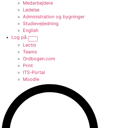
Medarbejdere
Ledelse
Administration og bygninger
Studievejledning
English
Log på
Vis undermenu for “Log på”
Lectio
Teams
Ordbogen.com
Print
ITS-Portal
Moodle
Søg