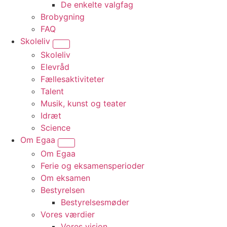
De enkelte valgfag
Brobygning
FAQ
Skoleliv
Vis undermenu for “Skoleliv”
Skoleliv
Elevråd
Fællesaktiviteter
Talent
Musik, kunst og teater
Idræt
Science
Om Egaa
Vis undermenu for “Om Egaa”
Om Egaa
Ferie og eksamensperioder
Om eksamen
Bestyrelsen
Bestyrelsesmøder
Vores værdier
Vores vision