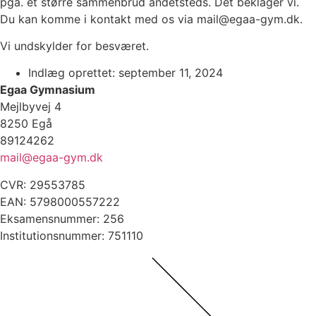
pga. et større sammenbrud andetsteds. Det beklager vi.
Du kan komme i kontakt med os via mail@egaa-gym.dk.
Vi undskylder for besværet.
Indlæg oprettet:
september 11, 2024
Egaa Gymnasium
Mejlbyvej 4
8250 Egå
89124262
mail@egaa-gym.dk
CVR: 29553785
EAN: 5798000557222
Eksamensnummer: 256
Institutionsnummer: 751110